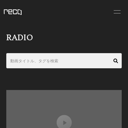
BLOG
RADIO
RADIO
STORE
MOVIE
SCHEDULE
INFORMATION
PHOTO
VIDEO
PROFILE
会員登録
ログイン