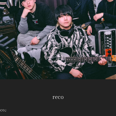
reco
co」