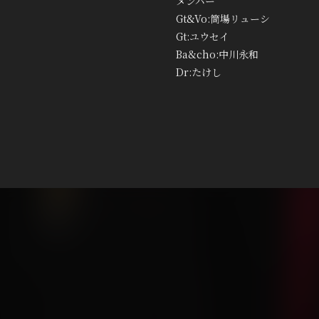
メンバー
Gt&Vo:筒場リューシ
Gt:ユウセイ
Ba&cho:中川永和
Dr:たけし